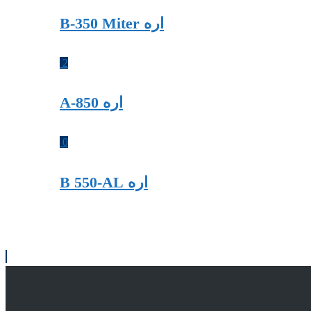
اره B-350 Miter
2
اره A-850
0
اره B 550-AL