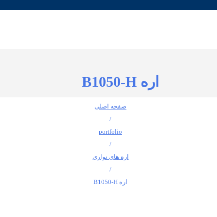
اره B1050-H
صفحه اصلی
/
portfolio
/
اره های نواری
/
اره B1050-H