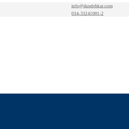
info@dandehkar.com
034-33241001-2