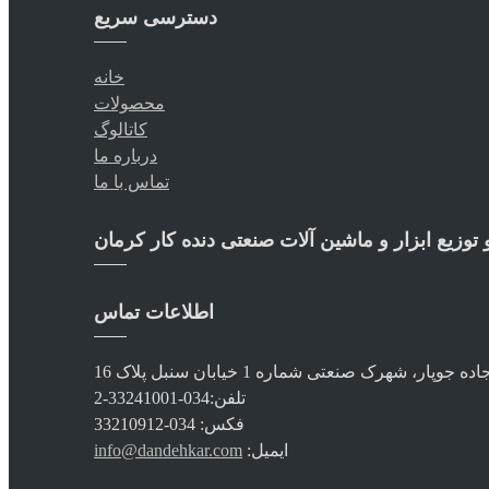
دسترسی سریع
خانه
محصولات
کاتالوگ
درباره ما
تماس با ما
 توزیع ابزار و ماشین آلات صنعتی دنده کار کرمان
اطلاعات تماس
جوپار، شهرک صنعتی شماره 1 خیابان سنبل پلاک 16
تلفن:
034-33241001-2
فکس:
034-33210912
ایمیل:
info@dandehkar.com