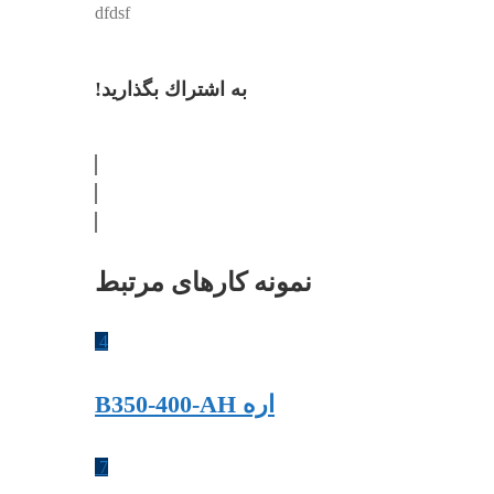
dfdsf
به اشتراك بگذاريد!
نمونه کارهای مرتبط
4
اره B350-400-AH
7